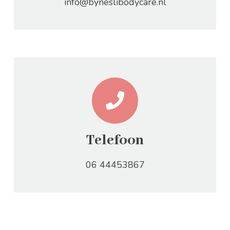
info@byneslibodycare.nl
Telefoon
06 44453867